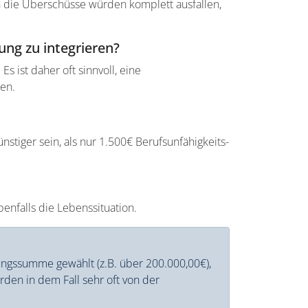
n die Überschüsse würden komplett ausfallen,
ung zu integrieren?
s ist daher oft sinnvoll, eine
en.
stiger sein, als nur 1.500€ Berufsunfähigkeits-
benfalls die Lebenssituation.
ungssumme gewählt (z.B. über 200.000,00€),
den in dem Fall sehr oft von der