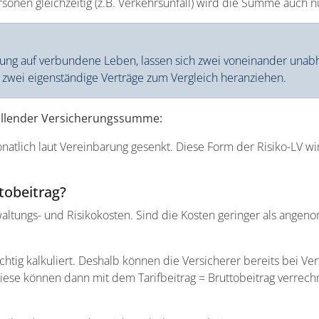
rsonen gleichzeitig (z.B. Verkehrsunfall) wird die Summe auch n
ung auf verbundene Leben, lassen sich zwei voneinander unabhä
 zwei eigenständige Verträge zum Vergleich heranziehen.
fallender Versicherungssumme:
natlich laut Vereinbarung gesenkt. Diese Form der Risiko-LV 
ttobeitrag?
erwaltungs- und Risikokosten. Sind die Kosten geringer als an
ichtig kalkuliert. Deshalb können die Versicherer bereits bei V
 Diese können dann mit dem Tarifbeitrag = Bruttobeitrag verre