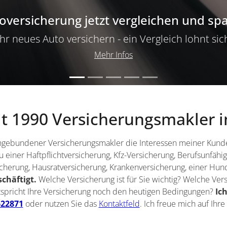
oversicherung jetzt vergleichen und sp
Ihr neues Auto versichern - ein Vergleich lohnt sic
Mehr Infos
eit 1990 Versicherungsmakler 
s ungebundener Versicherungsmakler die Interessen meiner Ku
einer Haftpflichtversicherung, Kfz-Versicherung, Berufsunfähig
cherung, Hausratversicherung, Krankenversicherung, einer Hun
chäftigt.
Welche Versicherung ist für Sie wichtig? Welche Ve
ntspricht Ihre Versicherung noch den heutigen Bedingungen?
Ic
622871
oder nutzen Sie das
Kontaktfeld
. Ich freue mich auf Ihre